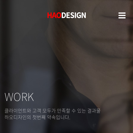
HAO
HAO
DESIGN
DESIGN
WORK
클라이언트와 고객 모두가 만족할 수 있는 결과물
하오디자인의 첫번째 약속입니다.