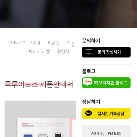
문의하기
문의하기
카다로그·브로셔
리플렛
포스터·전단지
CI·로고디자인
패키지.라벨
촬영서비스
다국어디자인
블로그
블로그
루루이노스 제품안내서
상담하기
상담하기
AM 9:00 - PM 6:00
AM 9:00 - PM 6:00