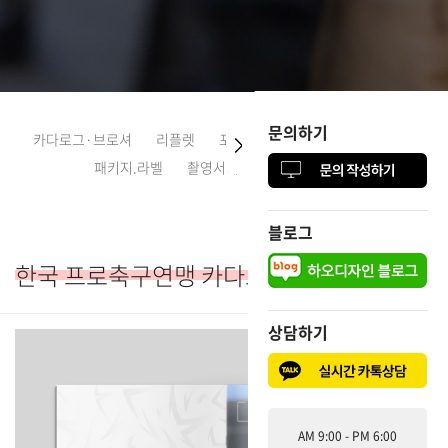
문의하기
문의하기
카다로그·브로셔
리플렛
포스터·전단지
CI·로고디자인
패키지.라벨
촬영서비스
다국어디자인
블로그
블로그
한국 프로축구연맹 카다로그
상담하기
상담하기
AM 9:00 - PM 6:00
AM 9:00 - PM 6:00