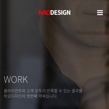
HAO
HAO
DESIGN
DESIGN
WORK
클라이언트와 고객 모두가 만족할 수 있는 결과물
하오디자인의 첫번째 약속입니다.