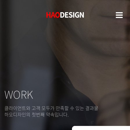
HAO
HAO
DESIGN
DESIGN
WORK
클라이언트와 고객 모두가 만족할 수 있는 결과물
하오디자인의 첫번째 약속입니다.