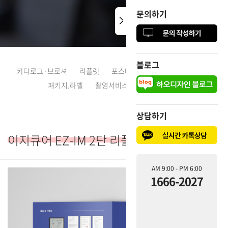
문의하기
문의하기
블로그
블로그
카다로그·브로셔
리플렛
포스터·전단지
CI·로고디자인
패키지.라벨
촬영서비스
다국어디자인
상담하기
상담하기
이지큐어 EZ-IM 2단 리플렛
AM 9:00 - PM 6:00
AM 9:00 - PM 6:00
1666-2027
1666-2027