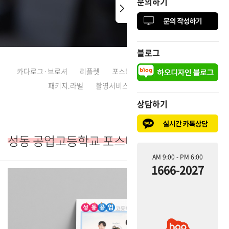
문의하기
문의하기
블로그
블로그
카다로그·브로셔
리플렛
포스터·전단지
CI·로고디자인
패키지.라벨
촬영서비스
다국어디자인
상담하기
상담하기
성동 공업고등학교 포스터
AM 9:00 - PM 6:00
AM 9:00 - PM 6:00
1666-2027
1666-2027