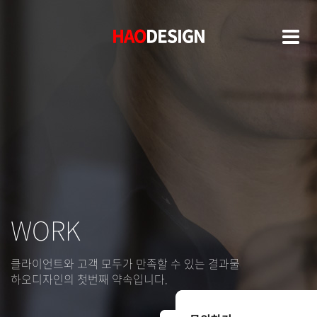
HAO
HAO
DESIGN
DESIGN
WORK
클라이언트와 고객 모두가 만족할 수 있는 결과물
하오디자인의 첫번째 약속입니다.