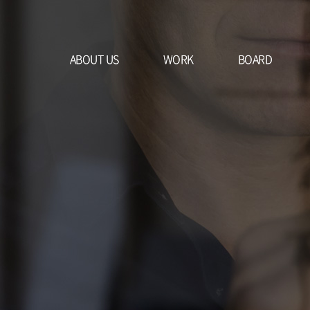
ABOUT US
ABOUT US
WORK
WORK
BOARD
BOARD
, 브로슈어, 브로셔, 리플렛, 팜플렛 제작
, 브로슈어, 브로셔, 리플렛, 팜플렛 제작
회사소개
회사소개
카다로그·브로셔
카다로그·브로셔
공지사항
공지사항
제작설비
제작설비
리플렛
리플렛
Column
Column
오시는길
오시는길
포스터·전단지
포스터·전단지
CI·로고디자인
CI·로고디자인
패키지.라벨
패키지.라벨
촬영서비스
촬영서비스
다국어디자인
다국어디자인