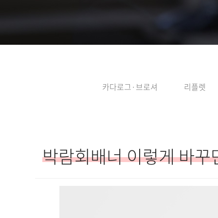
카다로그·브로셔
리플렛
박람회배너 이렇게 바꾸